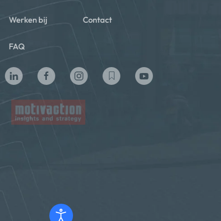
Werken bij
Contact
FAQ
Privacy beleid
Algemene voorwaarden
Cookie policy
Copyright ©2024 Motivaction International B.V. All Rights
Reserved
Powered by ©
Totoweb
and
Gonta Creative Agency