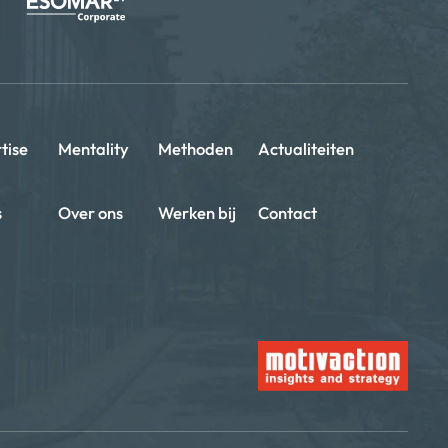
tise
Mentality
Methoden
Actualiteiten
s
Over ons
Werken bij
Contact