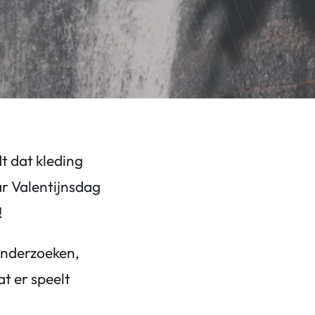
dt dat kleding
ar Valentijnsdag
!
onderzoeken,
t er speelt