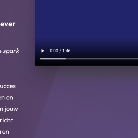
gever
e
spark
succes
en en
in jouw
richt
eren