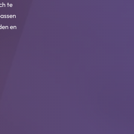
ch te
passen
den en