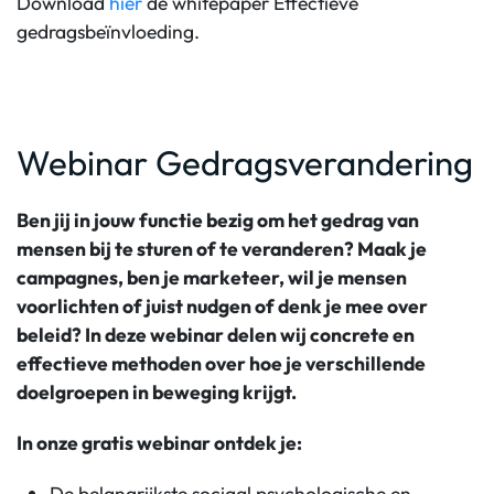
Download
hier
de whitepaper Effectieve
gedragsbeïnvloeding.
Webinar Gedragsverandering
Ben jij in jouw functie bezig om het gedrag van
mensen bij te sturen of te veranderen? Maak je
campagnes, ben je marketeer, wil je mensen
voorlichten of juist
nudgen
of denk je mee over
beleid?
In deze webinar
delen wij concrete en
effectieve methoden over hoe je verschillende
doelgroepen in beweging krijgt.
In onze gratis
web
inar
ontdek je
:
De
belangrijkste
sociaal psychologische en