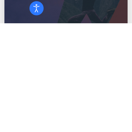
Switch
▾
Employer Branding
Wie is jouw wervingsdoelgroep en hoe kun jij die het
beste aantrekken?
Met onderzoek naar jouw werkgeversimago geven wij
inzicht in je positie op de arbeidsmarkt en wat jou
onderscheidend maakt als werkgever.
Sparkey helpt jouw organisatie met: