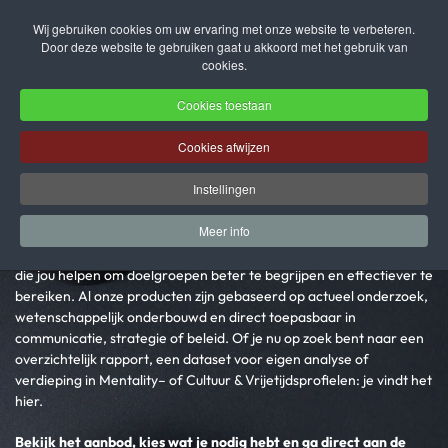
Wij gebruiken cookies om uw ervaring met onze website te verbeteren.
Door deze website te gebruiken gaat u akkoord met het gebruik van
Terug naar hoofdinhoud
cookies.
Cookies toestaan
Webshop
Cookies afwijzen
Instellingen
Krijg snel toegang tot inzichten die ertoe doen
Meer info
In deze webshop vind je rapportages, datasets en profielanalyses
die jou helpen om doelgroepen beter te begrijpen en effectiever te
bereiken. Al onze producten zijn gebaseerd op actueel onderzoek,
wetenschappelijk onderbouwd en direct toepasbaar in
communicatie, strategie of beleid. Of je nu op zoek bent naar een
overzichtelijk rapport, een dataset voor eigen analyse of
verdieping in Mentality– of Cultuur & Vrijetijdsprofielen: je vindt het
hier.
Bekijk het aanbod, kies wat je nodig hebt en ga direct aan de