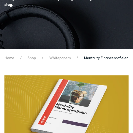
slag.
Home
Shop
Whitepapers
Mentality Financeprofielen