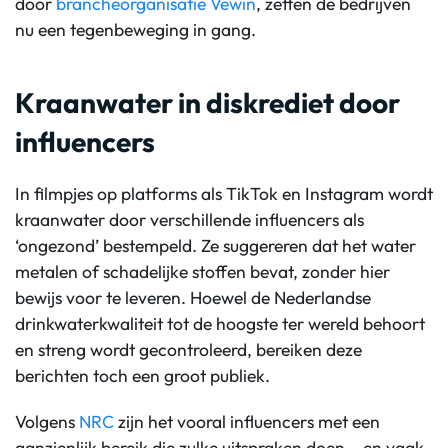
door
brancheorganisatie Vewin
, zetten de bedrijven
nu een tegenbeweging in gang.
Kraanwater in diskrediet door
influencers
In filmpjes op platforms als
TikTok
en Instagram wordt
kraanwater door verschillende
influencers
als
‘ongezond’ bestempeld. Ze suggereren dat het water
metalen of schadelijke stoffen bevat, zonder hier
bewijs voor te leveren. Hoewel de Nederlandse
drinkwaterkwaliteit tot de hoogste ter wereld behoort
en streng wordt gecontroleerd, bereiken deze
berichten toch een groot publiek.
Volgens
NRC
zijn het vooral
influencers
met een
aanzienlijk bereik die zulke uitspraken doen – en vaak