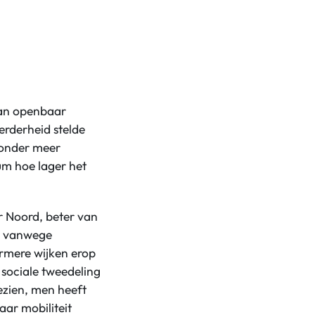
aan openbaar
rderheid stelde
 onder meer
um hoe lager het
r Noord, beter van
er vanwege
armere wijken erop
 sociale tweedeling
ezien, men heeft
ar mobiliteit