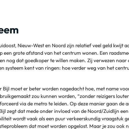
teem
doost, Nieuw-West en Noord zijn relatief veel geld kwijt 
p een grote afstand van het centrum wonen. Een raadsmee
en nog dat goedkoper te willen maken. Zij verwezen naar
n systeem kent van ringen: hoe verder weg van het centr
r Bijl moet er beter worden nagedacht hoe, met name voo
bruikgemaakt zou kunnen worden, “zonder reizigers lout
forceerd via de metro te leiden. Op deze manier gaan de 
 Bijl zegt dat mede onder invloed van de Noord/Zuidlijn een
liteit wordt vaak als een puur verkeerskundig vraagstuk g
stieprobleem dat moet worden opgelost. Maar je zou ook na