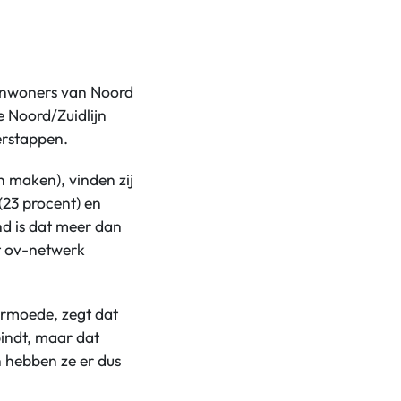
 inwoners van Noord
 Noord/Zuidlijn
erstappen.
n maken), vinden zij
(23 procent) en
nd is dat meer dan
t ov-netwerk
armoede, zegt dat
bindt, maar dat
n hebben ze er dus