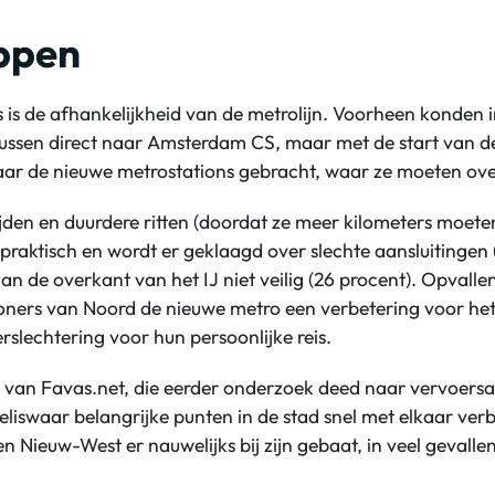
ppen
s is de afhankelijkheid van de metrolijn. Voorheen konden
bussen direct naar Amsterdam CS, maar met de start van de
naar de nieuwe metrostations gebracht, waar ze moeten ov
ijden en duurdere ritten (doordat ze meer kilometers moete
raktisch en wordt er geklaagd over slechte aansluitingen 
aan de overkant van het IJ niet veilig (26 procent). Opvalle
woners van Noord de nieuwe metro een verbetering voor he
slechtering voor hun persoonlijke reis.
l van Favas.net, die eerder onderzoek deed naar vervoers
eliswaar belangrijke punten in de stad snel met elkaar ver
 Nieuw-West er nauwelijks bij zijn gebaat, in veel gevalle