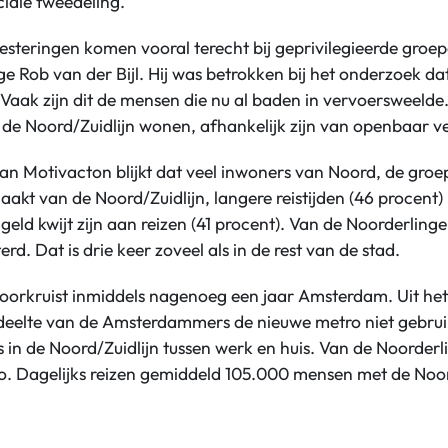
ciale tweedeling.’
esteringen komen vooral terecht bij geprivilegieerde groep
ge Rob van der Bijl. Hij was betrokken bij het onderzoek d
Vaak zijn dit de mensen die nu al baden in vervoersweelde. T
de Noord/Zuidlijn wonen, afhankelijk zijn van openbaar ve
an Motivacton blijkt dat veel inwoners van Noord, de groep 
akt van de Noord/Zuidlijn, langere reistijden (46 procent)
eld kwijt zijn aan reizen (41 procent). Van de Noorderling
erd. Dat is drie keer zoveel als in de rest van de stad.
oorkruist inmiddels nagenoeg een jaar Amsterdam. Uit het 
deelte van de Amsterdammers de nieuwe metro niet gebruik
s in de Noord/Zuidlijn tussen werk en huis. Van de Noorderl
ro. Dagelijks reizen gemiddeld 105.000 mensen met de Noor