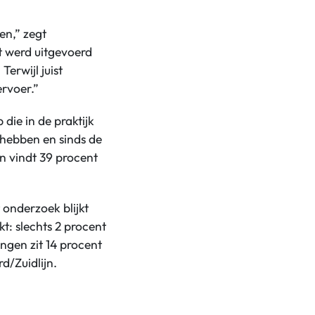
en,” zegt
at werd uitgevoerd
erwijl juist
rvoer.”
die in de praktijk
 hebben en sinds de
en vindt 39 procent
onderzoek blijkt
t: slechts 2 procent
ingen zit 14 procent
d/Zuidlijn.