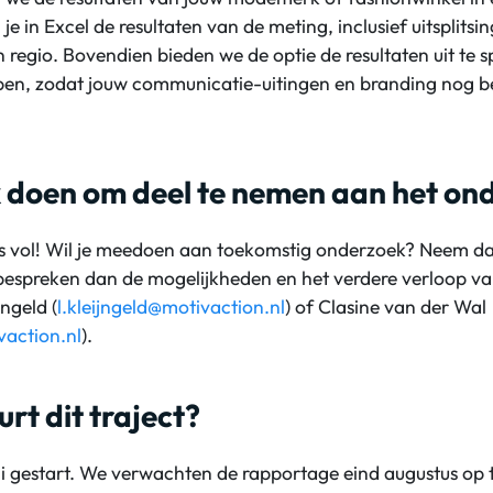
 in Excel de resultaten van de meting, inclusief uitsplitsi
en regio. Bovendien bieden we de optie de resultaten uit te s
en, zodat jouw communicatie-uitingen en branding nog bet
 doen om deel te nemen aan het on
t is vol! Wil je meedoen aan toekomstig onderzoek? Neem d
 bespreken dan de mogelijkheden en het verdere verloop v
ngeld (
l.kleijngeld@motivaction.nl
) of Clasine van der Wal
action.nl
).
rt dit traject?
juli gestart. We verwachten de rapportage eind augustus op 