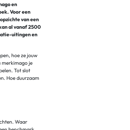
mago en
oek.
Voor een
opzichte van een
an al vanaf 2500
tie-uitingen en
pen, hoe ze jouw
a
merkimago je
elen. Tot slot
en. Hoe duurzaam
ichten. Waar
n een benchmark.