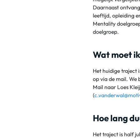
Daarnaast ontvang je
leeftijd, opleiding 
Mentality doelgroep
doelgroep.
Wat moet ik
Het huidige trajec
op via de mail. We
Mail naar Loes Kleij
(
c.vanderwal@motiv
Hoe lang duu
Het traject is half 