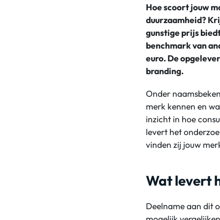
Hoe scoort jouw
m
duurzaamheid? Kr
gunstige prijs bie
benchmark van and
euro.
D
e
opgeleve
branding.
Onder naamsbekendh
merk kennen en wat
inzicht in hoe con
levert het onderzo
vinden zij jouw mer
Wat levert 
Deelname aan dit o
mogelijk vergelijk