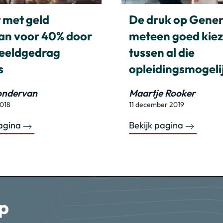
 met geld
De druk op Gener
n voor 40% door
meteen goed kie
eeldgedrag
tussen al die
s
opleidingsmogel
ondervan
Maartje Rooker
2018
11 december 2019
pagina
Bekijk pagina
p