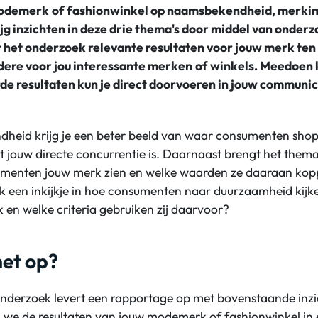
odemerk
of
fashionwinkel
op naamsbekendheid, merki
ijg
inzichten
in deze
drie
thema's door middel van onderz
dt het onderzoek
relevante resultaten
voor jouw merk ten 
ere voor jou
interessant
e merken
of winkels
.
Meedoen k
rde
resultaten kun je direct
doorvoeren in
jouw communica
eid krijg je een beter beeld van waar consumenten shop
 jouw directe concurrentie is. Daarnaast brengt
het them
sumenten jouw merk zien en welke waarden ze daaraan kopp
ek
een inkijkje
in hoe consumenten naar duurzaamheid kijk
k en welke criteria gebruiken zij daarvoor?
het op?
nderzoek levert een rapportage op met bovenstaande inz
en we de resultaten van jouw modemerk of fashionwinkel i