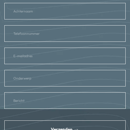
reCAPTCHA
*
Verzenden