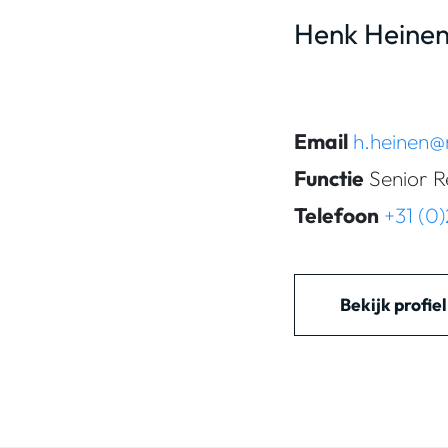
Henk Heine
Email
h.heinen@
Functie
Senior R
Telefoon
+31 (0
Bekijk profie