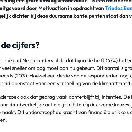
seling een grote omslag veroorzaakt – is een fascinere
uitgevoerd door Motivaction in opdracht van
Triodos Ba
lijk dichter bij deze duurzame kantelpunten staat dan 
de cijfers?
r duizend Nederlanders blijkt dat bijna de helft (47%) het ee
 veel sneller omlaag moet dan nu gebeurt. Dit aantal is gr
eens is (20%). Hoewel een derde van de respondenten nog onb
heid openstaat voor een versnelling van de klimaattransiti
onderzoek ook dat gedrag vaak achterblijft bij intenties. De
maar daadwerkelijke actie blijft uit, tenzij duurzame keuze
maakt. Dit onderstreept de kracht van financiële prikkels
len.