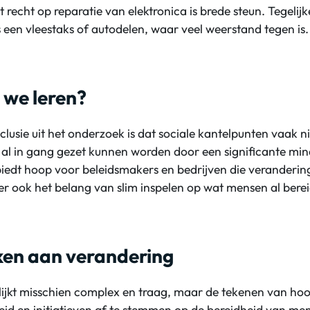
t recht op reparatie van elektronica is brede steun. Tegelijke
een vleestaks of autodelen, waar veel weerstand tegen is.
 we leren?
lusie uit het onderzoek is dat sociale kantelpunten vaak 
al in gang gezet kunnen worden door een significante mi
iedt hoop voor beleidsmakers en bedrijven die verandering
r ook het belang van slim inspelen op wat mensen al bereid
en aan verandering
 lijkt misschien complex en traag, maar de tekenen van hoop
eid en initiatieven af te stemmen op de bereidheid van m