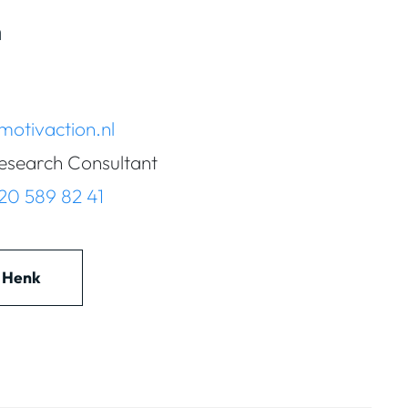
n
motivaction.nl
esearch Consultant
)20 589 82 41
l Henk