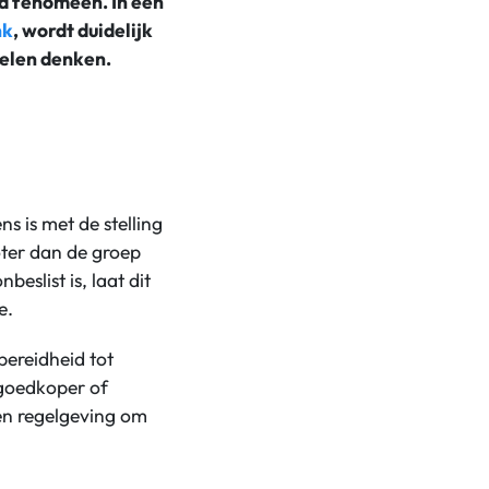
nd fenomeen. In een
nk
, wordt duidelijk
velen denken.
ns is met de stelling
oter dan de groep
eslist is, laat dit
e.
 bereidheid tot
s goedkoper of
 en regelgeving om