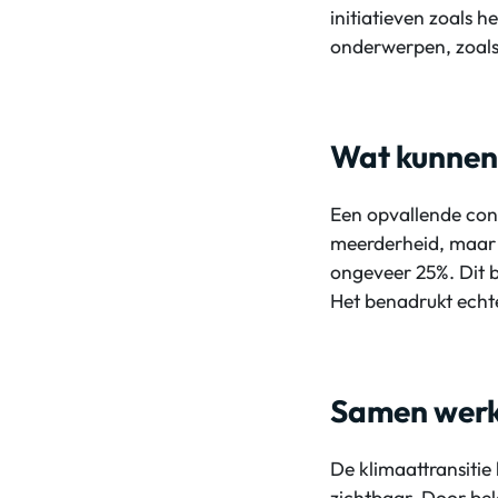
initiatieven zoals he
onderwerpen, zoals 
Wat kunnen
Een opvallende conc
meerderheid, maar 
ongeveer 25%. Dit b
Het benadrukt echte
Samen werk
De klimaattransitie
zichtbaar. Door bel