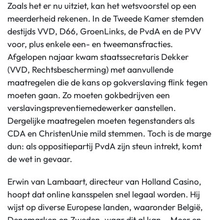
Zoals het er nu uitziet, kan het wetsvoorstel op een
meerderheid rekenen. In de Tweede Kamer stemden
destijds VVD, D66, GroenLinks, de PvdA en de PVV
voor, plus enkele een- en tweemansfracties.
Afgelopen najaar kwam staatssecretaris Dekker
(VVD, Rechtsbescherming) met aanvullende
maatregelen die de kans op gokverslaving flink tegen
moeten gaan. Zo moeten gokbedrijven een
verslavingspreventiemedewerker aanstellen.
Dergelijke maatregelen moeten tegenstanders als
CDA en ChristenUnie mild stemmen. Toch is de marge
dun: als oppositiepartij PvdA zijn steun intrekt, komt
de wet in gevaar.
Erwin van Lambaart, directeur van Holland Casino,
hoopt dat online kansspelen snel legaal worden. Hij
wijst op diverse Europese landen, waaronder België,
Denemarken en Zweden, waar dit al kan. ,,Meer en