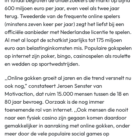
In totaal begroten de onderzoekers de markt op bijna
600 miljoen euro per jaar, even veel als twee jaar
terug. Tweederde van de frequente online spelers
(minstens zeven keer per jaar) zegt het liefst bij een
officiële aanbieder met Nederlandse licentie te spelen.
Al met al loopt de schatkist jaarlijks tot 175 miljoen
euro aan belastinginkomsten mis. Populaire gokspelen
op internet zijn poker, bingo, casinospelen als roulette
en wedden op sportwedstrijden.
,,Online gokken groeit al jaren en die trend versnelt nu
ook nog,” constateert Jeroen Senster van
Motivaction, dat ruim 15.000 mensen tussen de 18 en
80 jaar bevroeg. Oorzaak is de nog immer
toenemende rol van internet. ,,Ook mensen die nooit
naar een fysiek casino zijn gegaan komen daardoor
gemakkelijker in aanraking met online gokken, onder
meer door de vele populaire social games op