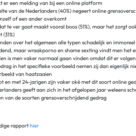
 er een melding van bij een online platform
lte van de Nederlanders (40%) negeert online grensovers
nzelf of een ander overkomt
at te ver gaat maakt vooral boos (51%), maar het zorgt o
t (31%)
nden over het algemeen alle typen schadelijk en immoreel
jdend, maar wraakporno en shame sexting vindt men het e
en is men vaker normaal gaan vinden omdat dit er volgen
edrag in het specifieke voorbeeld nemen zij dan eigenlijk ni
orbeeld van haatzaaien
t en met 24-jarigen zijn vaker oké met dit soort online ge
rlanders geeft aan zich in het afgelopen jaar weleens sch
n van de soorten grensoverschrijdend gedrag
dige rapport
hier