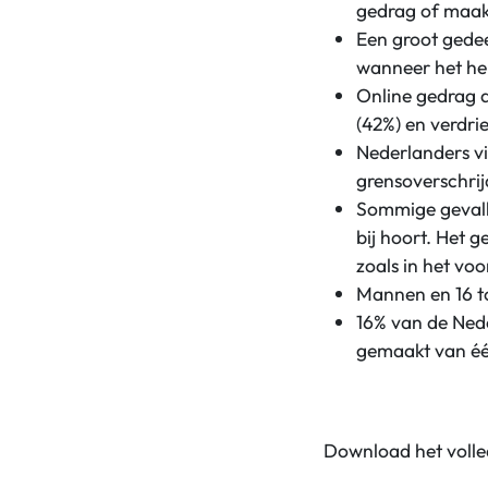
gedrag of maakt
Een groot gedee
wanneer het he
Online gedrag d
(42%) en verdrie
Nederlanders vi
grensoverschri
Sommige gevall
bij hoort. Het g
zoals in het vo
Mannen en 16 to
16% van de Nede
gemaakt van éé
Download het volle