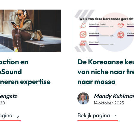
action en
De Koreaanse ke
eSound
van niche naar t
neren expertise
naar massa
engstz
Mandy Kuhlma
020
14 oktober 2025
pagina
Bekijk pagina