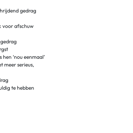
chrijdend gedrag
ok voor afschuw
 gedrag
rgst
s hen ‘nou eenmaal’
et meer serieus,
drag
uldig te hebben