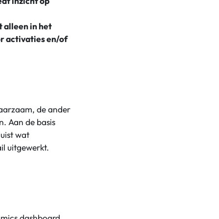
dt inzicht op
 alleen in het
 activaties en/of
spaarzaam, de ander
n. Aan de basis
juist wat
il uitgewerkt.
namics dashboard