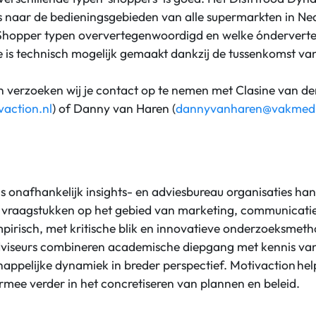
s naar de bedieningsgebieden van alle supermarkten in Ne
 Shopper typen oververtegenwoordigd en welke ónderverte
 is technisch mogelijk gemaakt dankzij de tussenkomst va
.
n verzoeken wij je contact op te nemen met Clasine van de
action.nl
) of Danny van Haren (
dannyvanharen@vakmedi
ls onafhankelijk insights- en adviesbureau organisaties ha
 vraagstukken op het gebied van marketing, communicatie 
pirisch, met kritische blik en innovatieve onderzoeksmet
viseurs combineren academische diepgang met kennis van
appelijke dynamiek in breder perspectief. Motivaction hel
mee verder in het concretiseren van plannen en beleid.