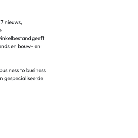
/7 nieuws,
e
winkelbestand geeft
rends en bouw- en
usiness to business
an gespecialiseerde