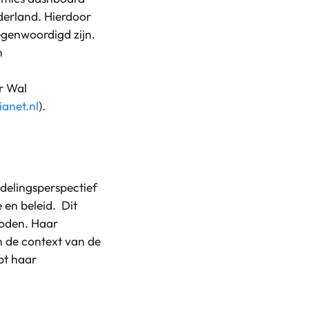
derland. Hierdoor
genwoordigd zijn.
n
r Wal
anet.nl
).
ndelingsperspectief
en beleid. Dit
hoden. Haar
 de context van de
pt haar