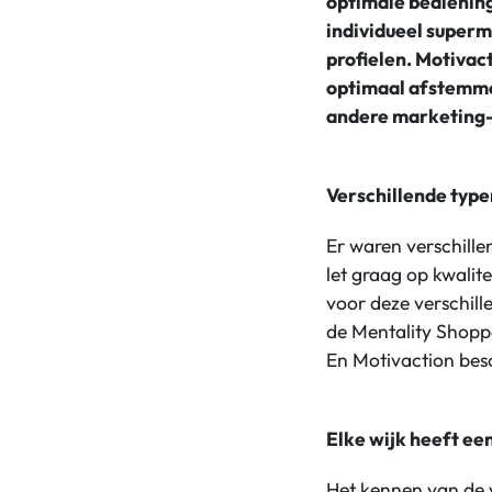
optimale bediening
individueel super
profielen. Motivact
optimaal afstemmen
andere marketing-
Verschillende typ
Er waren verschill
let graag op kwalit
voor deze verschille
de Mentality Shopper
En Motivaction besc
Elke wijk heeft ee
Het kennen van de v