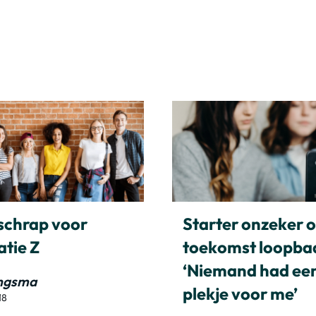
 schrap voor
Starter onzeker 
atie Z
toekomst loopba
‘Niemand had ee
ingsma
plekje voor me’
18