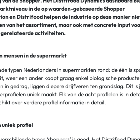
 van de Shopper. Het Distrifood Dynamics dashboard bie
marktniveau in de op waarden-gebaseerde Shopper
ion en Distrifood helpen de industrie op deze manier niet
 van het assortiment, maar ook met concrete input voor
gerelateerde activiteiten.
en mensen in de supermarkt
ende typen Nederlanders in supermarkten rond: de één is 
eit, weer een ander koopt graag enkel biologische producte
n in gedrag, liggen diepere drijfveren ten grondslag. Dit is 
profielen uniek maakt. Elk van de acht profielen is in deta
hikt over verdere profielinformatie in detail.
n uniek profiel
erschillende typen ‘shoppers’ is goed. Het Distrifood Dy