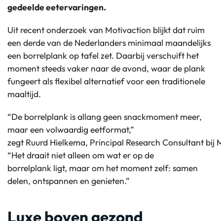
gedeelde eetervaringen.
Uit recent onderzoek van
Motivaction
blijkt dat ruim
een derde van de Nederlanders
minimaal
maandelijks
een borrelplank op tafel zet. Daarbij verschuift het
moment steeds vaker naar de avond, waar de plank
fungeert als flexibel alternatief voor een traditionele
maaltijd.
“De borrelplank is allang geen snackmoment meer,
maar een volwaardig eetformat,”
zegt
Ruurd
Hielkema
,
Principal
Research
Consultant
bij
M
“Het draait niet alleen om wat er op
de
borrelplank
ligt, maar om het moment zelf: samen
delen, ontspannen en genieten.”
Luxe boven gezond