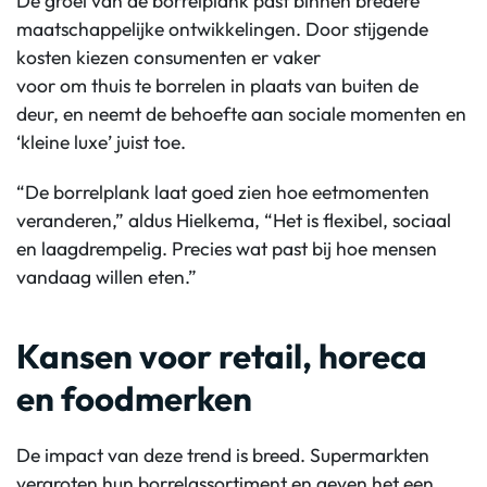
De groei van de borrelplank past binnen bredere
maatschappelijke ontwikkelingen. Door stijgende
kosten kiezen consumenten
er
va
ker
voor
om
thuis
te
borrelen
in plaats van
buiten de
deur
,
en neemt
de behoefte aan sociale momenten en
‘kleine luxe’
juist
toe.
“De borrelplank laat goed zien hoe eetmomenten
veranderen,” aldus
Hielkema
,
“Het is flexibel, sociaal
en laagdrempelig. Precies wat past bij hoe mensen
vandaag willen eten.”
Kansen voor retail, horeca
en foodmerken
De impact van deze trend is breed. Supermarkten
vergroten hun borrelassortiment en geven het een