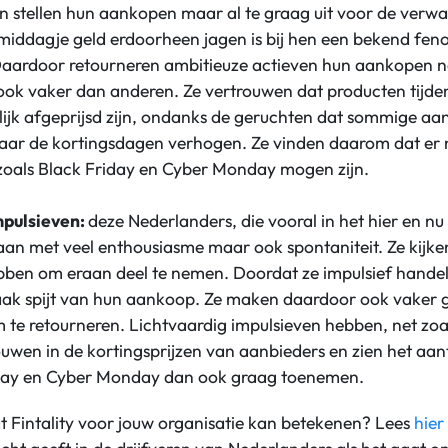
n stellen hun aankopen maar al te graag uit voor de verw
 middagje geld erdoorheen jagen is bij hen een bekend fe
 Daardoor retourneren ambitieuze actieven hun aankopen n
ook vaker dan anderen. Ze vertrouwen dat producten tijde
jk afgeprijsd zijn, ondanks de geruchten dat sommige aan
naar de kortingsdagen verhogen. Ze vinden daarom dat er
zoals Black Friday en Cyber Monday mogen zijn.
mpulsieven:
deze Nederlanders, die vooral in het hier en nu
an met veel enthousiasme maar ook spontaniteit. Ze kijk
hebben om eraan deel te nemen. Doordat ze impulsief handel
aak spijt van hun aankoop. Ze maken daardoor ook vaker 
 te retourneren. Lichtvaardig impulsieven hebben, net zoa
ouwen in de kortingsprijzen van aanbieders en zien het aa
iday en Cyber Monday dan ook graag toenemen.
t Fintality voor jouw organisatie kan betekenen? Lees
hier