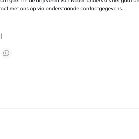
cht geeft in de drijfveren van Nederlanders als het gaat o
act met ons op via onderstaande contactgegevens.
l