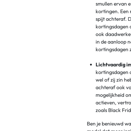
smullen ervan e
kortingen. Een
spijt achteraf.
kortingsdagen 
ook daadwerkeli
in de aanloop 
kortingsdagen 
Lichtvaardig i
kortingsdagen a
wel of zij zin 
achteraf ook v
mogelijkheid om
actieven, vertr
zoals Black Fr
Ben je benieuwd wa