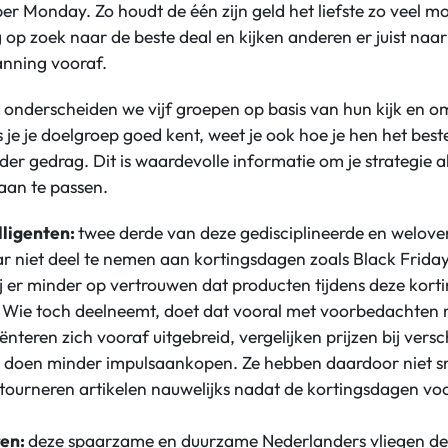
er Monday. Zo houdt de één zijn geld het liefste zo veel mo
op zoek naar de beste deal en kijken anderen er juist naar 
lanning vooraf.
 onderscheiden we vijf groepen op basis van hun kijk en 
ls je je doelgroep goed kent, weet je ook hoe je hen het be
der gedrag. Dit is waardevolle informatie om je strategie al
aan te passen.
lligenten:
twee derde van deze gedisciplineerde en welov
ar niet deel te nemen aan kortingsdagen zoals Black Frid
j er minder op vertrouwen dat producten tijdens deze kor
 Wie toch deelneemt, doet dat vooral met voorbedachten r
iënteren zich vooraf uitgebreid, vergelijken prijzen bij versc
 doen minder impulsaankopen. Ze hebben daardoor niet sne
ourneren artikelen nauwelijks nadat de kortingsdagen voor
ren:
deze spaarzame en duurzame Nederlanders vliegen de