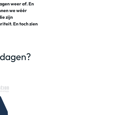
dagen weer af.
En
unnen we wéér
ie zijn
iteit. En toch zien
gsdagen?