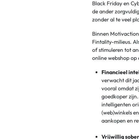
Black Friday en Cyb
de ander zorgvuldig 
zonder al te veel p
Binnen Motivaction
Fintality-milieus. A
of stimuleren tot an
online webshop op 
Financieel inte
verwacht dit ja
vooral omdat zi
goedkoper zijn.
intelligenten or
(web)winkels en
aankopen en ret
Vrijwillig sobe