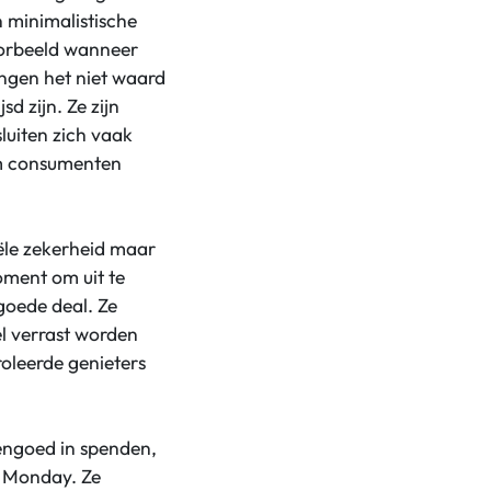
 minimalistische
voorbeeld wanneer
ngen het niet waard
d zijn. Ze zijn
luiten zich vaak
 om consumenten
iële zekerheid maar
oment om uit te
goede deal. Ze
el verrast worden
oleerde genieters
vengoed in spenden,
r Monday. Ze