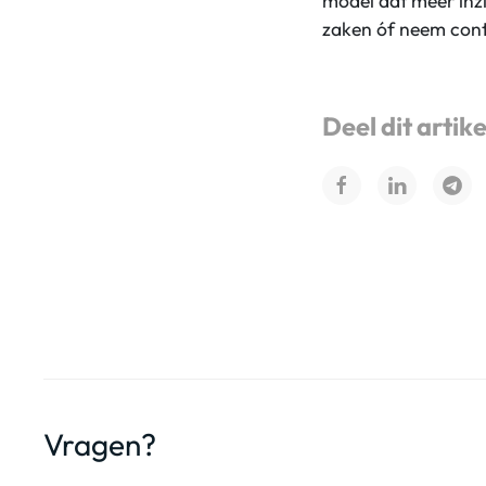
model dat meer inzi
zaken óf neem cont
Deel dit artike
Vragen?