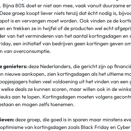
 Bijna 80% doet er niet aan mee, vaak vanuit duurzame en
eze groep koopt liever niets tenzij dat écht nodig is, bij
apot is en vervangen moet worden. Ook vinden ze de korti
 en trekken ze in twijfel of de producten wel echt afgeprijs
er van het verminderen van het aantal kortingsdagen en s
riday, een initiatief van bedrijven geen kortingen geven
n van overconsumptie.
e genieters:
deze Nederlanders, die gericht zijn op financ
n nieuwe aankopen, zien kortingsdagen als het ultieme m
opjesjagers halen veel voldoening uit het vinden van een 
 welke deals ze kunnen scoren, maar willen ook in de wink
 leuks aan te lopen. Kortingsdagen moeten volgens gecontr
bestaan en mogen zelfs toenemen.
tieven:
deze groep, die goed is in sparen maar minstens e
 optimisme van kortingsdagen zoals Black Friday en Cybe