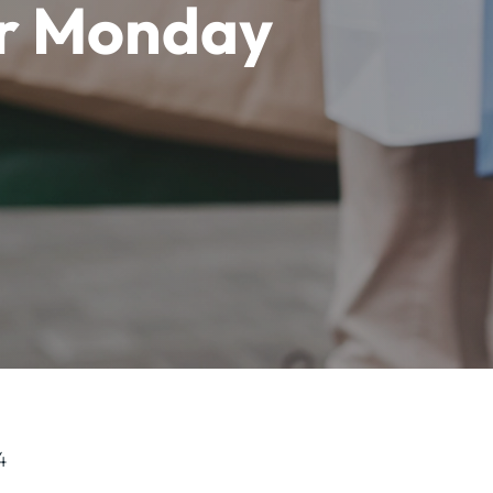
er Monday
4