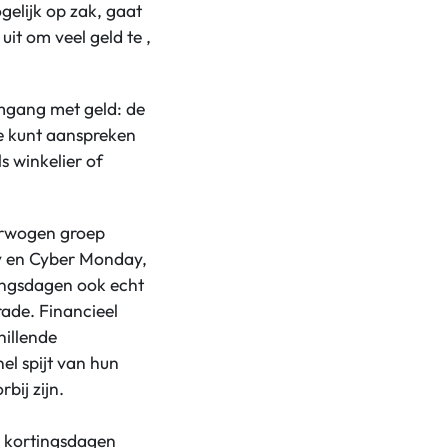
gelijk op zak, gaat
uit om veel geld te ,
omgang met geld: de
ste kunt aanspreken
s winkelier of
erwogen groep
ay en Cyber Monday,
tingsdagen ook echt
ade. Financieel
hillende
l spijt van hun
bij zijn.
 kortingsdagen