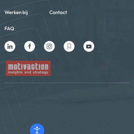
Werken bij
Contact
FAQ
Privacy beleid
Algemene voorwaarden
Cookie policy
Copyright ©2024 Motivaction International B.V. All Rights
Reserved
Powered by ©
Totoweb
and
Gonta Creative Agency