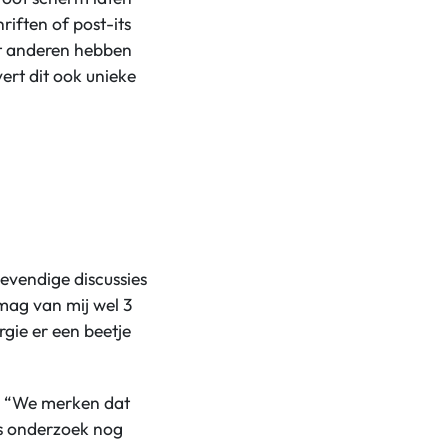
riften of post-its
at anderen hebben
ert dit ook unieke
evendige discussies
mag van mij wel 3
rgie er een beetje
n. “We merken dat
cus onderzoek nog