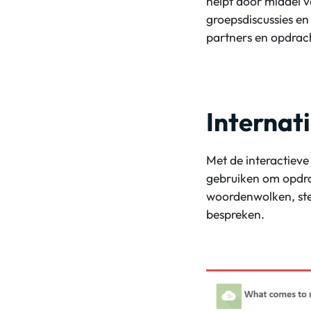
helpt door middel v
groepsdiscussies en 
partners en opdracht
Internat
Met de interactiev
gebruiken om opdra
woordenwolken, stel
bespreken.