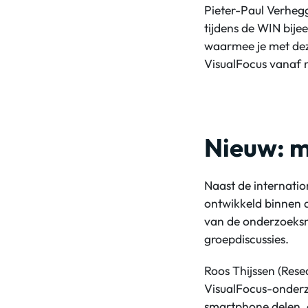
Pieter-Paul Verheg
tijdens de WIN bije
waarmee je met dez
VisualFocus vanaf n
Nieuw: 
Naast de internati
ontwikkeld binnen 
van de onderzoeksm
groepdiscussies.
Roos Thijssen (Res
VisualFocus-onderzo
smartphone delen, e