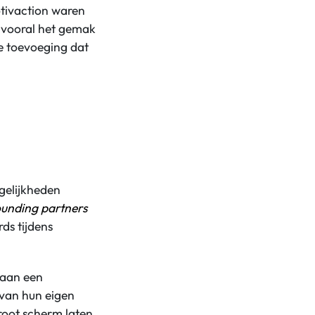
tivaction waren
, vooral het gemak
e toevoeging dat
gelijkheden
ounding partners
ds tijdens
 aan een
 van hun eigen
root scherm laten