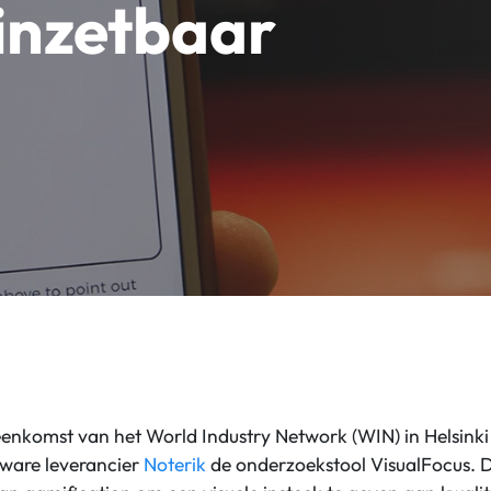
 inzetbaar
eenkomst van het World Industry Network (WIN) in Helsink
tware leverancier
Noterik
de onderzoekstool VisualFocus. D