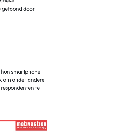
atieve
sse getoond door
s hun smartphone
jk om onder andere
e respondenten te