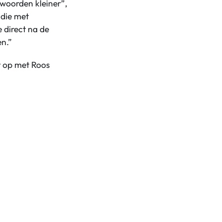
woorden kleiner”,
 die met
 direct na de
en.”
t op met Roos