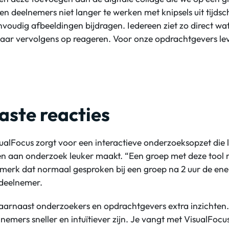
n deelnemers niet langer te werken met knipsels uit tijdsch
voudig afbeeldingen bijdragen. Iedereen ziet zo direct w
aar vervolgens op reageren. Voor onze opdrachtgevers lev
aste reacties
ualFocus zorgt voor een interactieve onderzoeksopzet die l
n aan onderzoek leuker maakt. “Een groep met deze tool 
ik merk dat normaal gesproken bij een groep na 2 uur de ene
 deelnemer.
daarnaast onderzoekers en opdrachtgevers extra inzichte
lnemers sneller en intuïtiever zijn. Je vangt met VisualFo