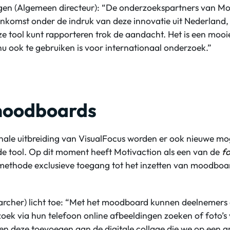
gen (Algemeen directeur): “De onderzoekspartners van Mo
enkomst onder de indruk van deze innovatie uit Nederland
e tool kunt rapporteren trok de aandacht. Het is een mooi
u ook te gebruiken is voor internationaal onderzoek.”
moodboards
onale uitbreiding van VisualFocus worden er ook nieuwe mo
de tool. Op dit moment heeft Motivaction als een van de
f
ethode exclusieve toegang tot het inzetten van moodboar
earcher) licht toe: “Met het moodboard kunnen deelnemers
ek via hun telefoon online afbeeldingen zoeken of foto’s
n deze toevoegen aan de digitale collage die we op een g