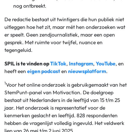
nog ontbreekt.
De redactie bestaat uit twintigers die hun publiek niet
uitleggen hoe het zit, maar mét hen onderzoeken wat
er speelt. Geen zendjournalistiek, maar een open
gesprek. Met ruimte voor twijfel, nuance en
tegengeluid.
SPIL is te vinden op
TikTok
,
Instagram
,
YouTube
, en
heeft een
eigen podcast
en
nieuwsplatform
.
1
Voor het online onderzoek is gebruikgemaakt van het
StemPunt-panel van Motivaction. De doelgroep
bestaat uit Nederlanders in de leeftijd van 15 t/m 25
jaar. Het onderzoek is representatief voor de
kenmerken geslacht en leeftijd. 828 respondenten
hebben de vragenlijst volledig ingevuld. Het veldwerk
liep van 26 mei t/m 2 juni 2025.