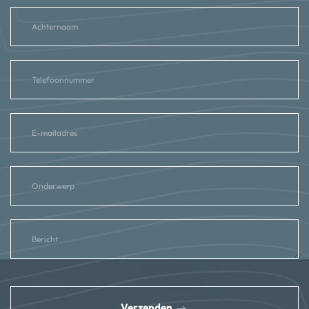
reCAPTCHA
*
Verzenden