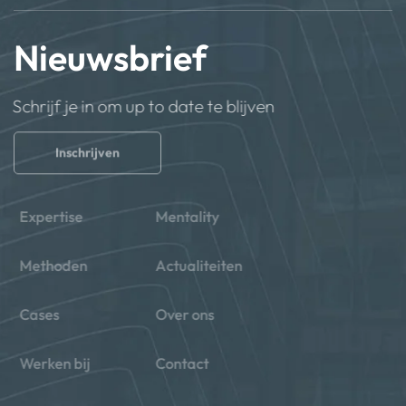
Nieuwsbrief
Schrijf je in om up to date te blijven
Inschrijven
Expertise
Mentality
Methoden
Actualiteiten
Cases
Over ons
Werken bij
Contact